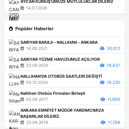
AYCAN KÜMÜŞ'ÜMÜZE MUTLULUKLAR DİLERİZ
14.07.2026
Popüler Haberler
SARIYAR BARAJI – NALLIHAN – ANKARA
14.08.2021
30,012
SARIYAR YÜZME HAVUZUMUZ AÇILIYOR
23.06.2020
19,637
NALLIHAN'DA OTOBÜS SAATLERİ DEĞİŞTİ
05.10.2024
18,230
Nallıhan Otobüs Firmaları Birleşti
02.06.2017
11,809
ANKARA EMNİYET MÜDÜR YARDIMCIMIZA
BAŞARILAR DİLERİZ.
23.09.2019
11,768