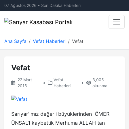
07 Ağustos 2026 • Son Dakika Haberleri
Ana Sayfa
Vefat Haberleri
Vefat
Vefat
22 Mart
Vefat
3,005
•
•
2016
Haberleri
okunma
Sarıyar'ımız değerli büyüklerinden ÖMER
ÜNSAL'I kaybettik Merhuma ALLAH tan