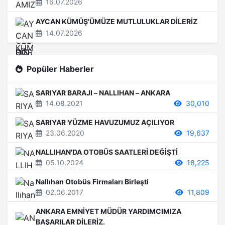
16.07.2026
AYCAN KÜMÜŞ'ÜMÜZE MUTLULUKLAR DİLERİZ
14.07.2026
Popüler Haberler
SARIYAR BARAJI – NALLIHAN – ANKARA
14.08.2021
30,010
SARIYAR YÜZME HAVUZUMUZ AÇILIYOR
23.06.2020
19,637
NALLIHAN'DA OTOBÜS SAATLERİ DEĞİŞTİ
05.10.2024
18,225
Nallıhan Otobüs Firmaları Birleşti
02.06.2017
11,809
ANKARA EMNİYET MÜDÜR YARDIMCIMIZA
BAŞARILAR DİLERİZ.