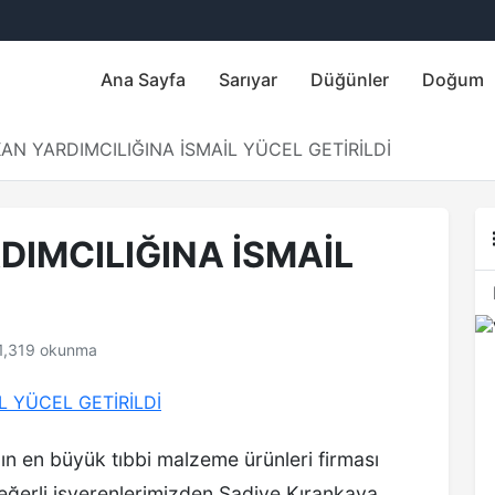
Ana Sayfa
Sarıyar
Düğünler
Doğum
AN YARDIMCILIĞINA İSMAİL YÜCEL GETİRİLDİ
IMCILIĞINA İSMAİL
1,319 okunma
ın en büyük tıbbi malzeme ürünleri firması
değerli işverenlerimizden Şadiye Kırankaya