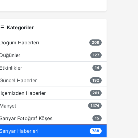
Kategoriler
Doğum Haberleri
208
Düğünler
127
Etkinlikler
14
Güncel Haberler
192
İlçemizden Haberler
261
Manşet
1474
Sarıyar Fotoğraf Köşesi
15
Sarıyar Haberleri
788