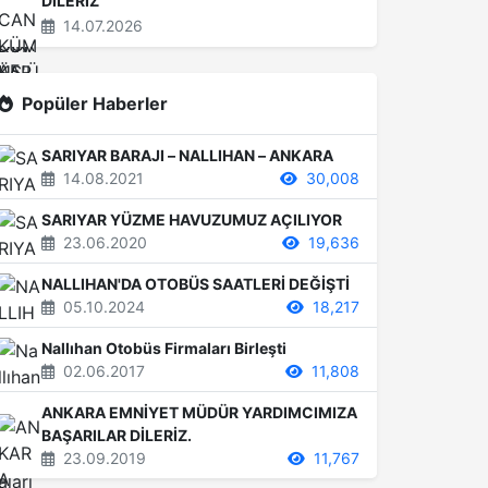
DİLERİZ
14.07.2026
Popüler Haberler
SARIYAR BARAJI – NALLIHAN – ANKARA
14.08.2021
30,008
SARIYAR YÜZME HAVUZUMUZ AÇILIYOR
23.06.2020
19,636
NALLIHAN'DA OTOBÜS SAATLERİ DEĞİŞTİ
05.10.2024
18,217
Nallıhan Otobüs Firmaları Birleşti
02.06.2017
11,808
ANKARA EMNİYET MÜDÜR YARDIMCIMIZA
BAŞARILAR DİLERİZ.
23.09.2019
11,767