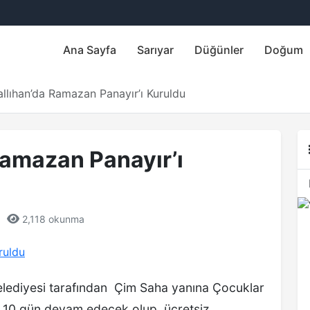
Ana Sayfa
Sarıyar
Düğünler
Doğum
allıhan’da Ramazan Panayır’ı Kuruldu
Ramazan Panayır’ı
•
2,118 okunma
Belediyesi tarafından Çim Saha yanına Çocuklar
k 10 gün devam edecek olup, ücretsiz