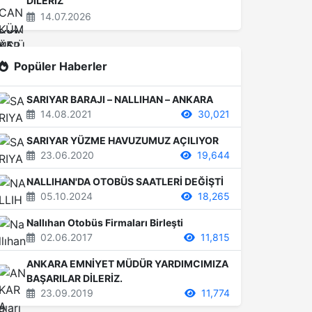
DİLERİZ
14.07.2026
Popüler Haberler
SARIYAR BARAJI – NALLIHAN – ANKARA
14.08.2021
30,021
SARIYAR YÜZME HAVUZUMUZ AÇILIYOR
23.06.2020
19,644
NALLIHAN'DA OTOBÜS SAATLERİ DEĞİŞTİ
05.10.2024
18,265
Nallıhan Otobüs Firmaları Birleşti
02.06.2017
11,815
ANKARA EMNİYET MÜDÜR YARDIMCIMIZA
BAŞARILAR DİLERİZ.
23.09.2019
11,774