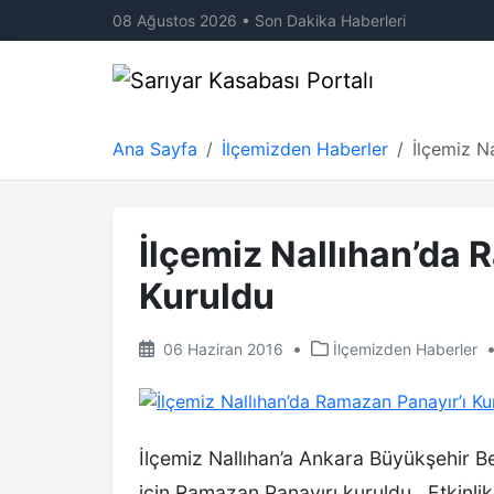
08 Ağustos 2026 • Son Dakika Haberleri
Ana Sayfa
İlçemizden Haberler
İlçemiz N
İlçemiz Nallıhan’da 
Kuruldu
•
06 Haziran 2016
İlçemizden Haberler
İlçemiz Nallıhan’a Ankara Büyükşehir 
için Ramazan Panayırı kuruldu. Etkinli