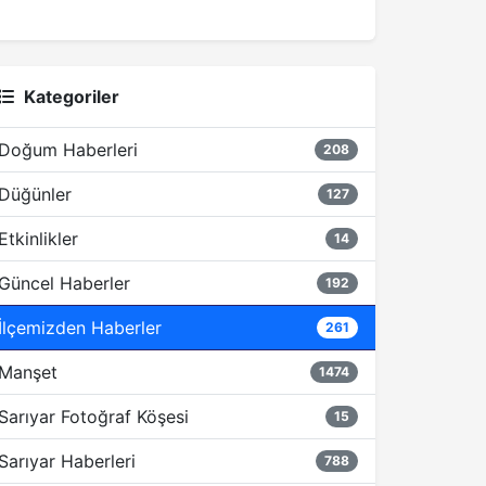
Kategoriler
Doğum Haberleri
208
Düğünler
127
Etkinlikler
14
Güncel Haberler
192
İlçemizden Haberler
261
Manşet
1474
Sarıyar Fotoğraf Köşesi
15
Sarıyar Haberleri
788