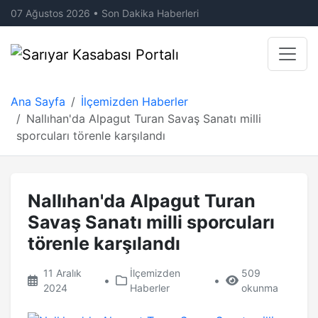
07 Ağustos 2026 • Son Dakika Haberleri
Ana Sayfa
İlçemizden Haberler
Nallıhan'da Alpagut Turan Savaş Sanatı milli
sporcuları törenle karşılandı
Nallıhan'da Alpagut Turan
Savaş Sanatı milli sporcuları
törenle karşılandı
11 Aralık
İlçemizden
509
•
•
2024
Haberler
okunma