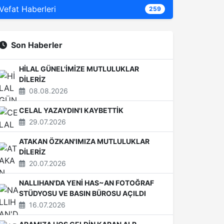
Vefat Haberleri
259
Son Haberler
HİLAL GÜNEL'İMİZE MUTLULUKLAR
DİLERİZ
08.08.2026
CELAL YAZAYDIN'I KAYBETTİK
29.07.2026
ATAKAN ÖZKAN'IMIZA MUTLULUKLAR
DİLERİZ
20.07.2026
NALLIHAN'DA YENİ HAS~AN FOTOĞRAF
STÜDYOSU VE BASIN BÜROSU AÇILDI
16.07.2026