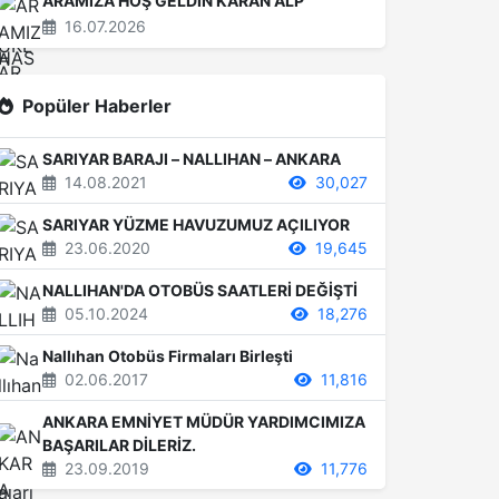
ARAMIZA HOŞ GELDİN KARAN ALP
16.07.2026
Popüler Haberler
SARIYAR BARAJI – NALLIHAN – ANKARA
14.08.2021
30,027
SARIYAR YÜZME HAVUZUMUZ AÇILIYOR
23.06.2020
19,645
NALLIHAN'DA OTOBÜS SAATLERİ DEĞİŞTİ
05.10.2024
18,276
Nallıhan Otobüs Firmaları Birleşti
02.06.2017
11,816
ANKARA EMNİYET MÜDÜR YARDIMCIMIZA
BAŞARILAR DİLERİZ.
23.09.2019
11,776