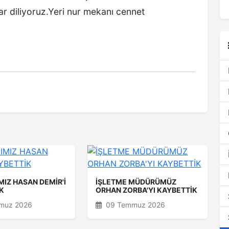
rlar diliyoruz.Yeri nur mekanı cennet
MIZ HASAN DEMİR'İ
İŞLETME MÜDÜRÜMÜZ
K
ORHAN ZORBA'YI KAYBETTİK
muz 2026
09 Temmuz 2026