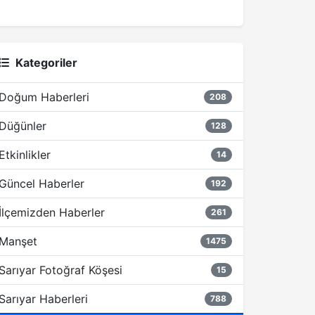
Kategoriler
Doğum Haberleri
208
Düğünler
128
Etkinlikler
14
Güncel Haberler
192
İlçemizden Haberler
261
Manşet
1475
Sarıyar Fotoğraf Köşesi
15
Sarıyar Haberleri
788