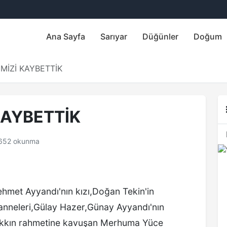
Ana Sayfa
Sarıyar
Düğünler
Doğum
İMİZİ KAYBETTİK
KAYBETTİK
652 okunma
ehmet Ayyandı'nın kızı,Doğan Tekin'in
i anneleri,Gülay Hazer,Günay Ayyandı'nın
.Hakkın rahmetine kavuşan Merhuma Yüce