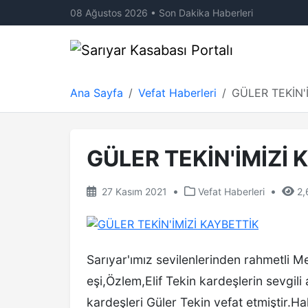
08 Ağustos 2026 • Son Dakika Haberleri
Ana Sayfa
Vefat Haberleri
GÜLER TEKİN'
GÜLER TEKİN'İMİZİ 
•
•
27 Kasım 2021
Vefat Haberleri
2,
Sarıyar'ımız sevilenlerinden rahmetli M
eşi,Özlem,Elif Tekin kardeşlerin sevgil
kardeşleri Güler Tekin vefat etmiştir