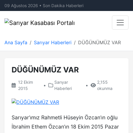
09 Ağustos 2026 • Son Dakika Haberleri
Ana Sayfa
Sarıyar Haberleri
DÜĞÜNÜMÜZ VAR
DÜĞÜNÜMÜZ VAR
12 Ekim
Sarıyar
2,155
•
•
2015
Haberleri
okunma
Sarıyar’ımız Rahmetli Hüseyin Özcan’ın oğlu
İbrahim Ethem Özcan’ın 18 Ekim 2015 Pazar