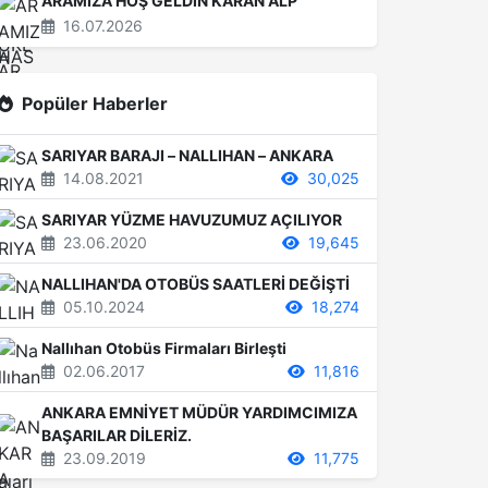
ARAMIZA HOŞ GELDİN KARAN ALP
16.07.2026
Popüler Haberler
SARIYAR BARAJI – NALLIHAN – ANKARA
14.08.2021
30,025
SARIYAR YÜZME HAVUZUMUZ AÇILIYOR
23.06.2020
19,645
NALLIHAN'DA OTOBÜS SAATLERİ DEĞİŞTİ
05.10.2024
18,274
Nallıhan Otobüs Firmaları Birleşti
02.06.2017
11,816
ANKARA EMNİYET MÜDÜR YARDIMCIMIZA
BAŞARILAR DİLERİZ.
23.09.2019
11,775