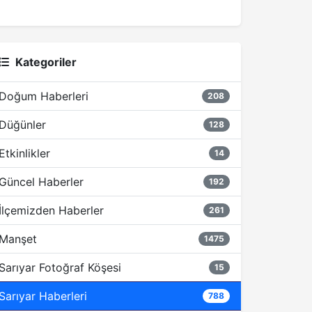
Kategoriler
Doğum Haberleri
208
Düğünler
128
Etkinlikler
14
Güncel Haberler
192
İlçemizden Haberler
261
Manşet
1475
Sarıyar Fotoğraf Köşesi
15
Sarıyar Haberleri
788